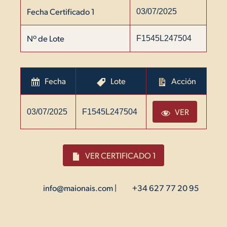
Fecha Certificado 1
03/07/2025
Nº de Lote
F1545L247504
Fecha
Lote
Acción
VER
03/07/2025
F1545L247504
VER CERTIFICADO 1
info@maionais.com
|
+34 627 77 20 95