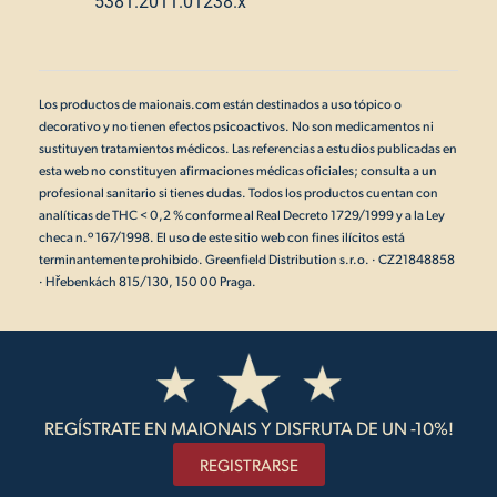
5381.2011.01238.x
Los productos de maionais.com están destinados a uso tópico o
decorativo y no tienen efectos psicoactivos. No son medicamentos ni
sustituyen tratamientos médicos. Las referencias a estudios publicadas en
esta web no constituyen afirmaciones médicas oficiales; consulta a un
profesional sanitario si tienes dudas. Todos los productos cuentan con
analíticas de THC < 0,2 % conforme al Real Decreto 1729/1999 y a la Ley
checa n.º 167/1998. El uso de este sitio web con fines ilícitos está
terminantemente prohibido. Greenfield Distribution s.r.o. · CZ21848858
· Hřebenkách 815/130, 150 00 Praga.
REGÍSTRATE EN MAIONAIS Y DISFRUTA DE UN -10%!
REGISTRARSE