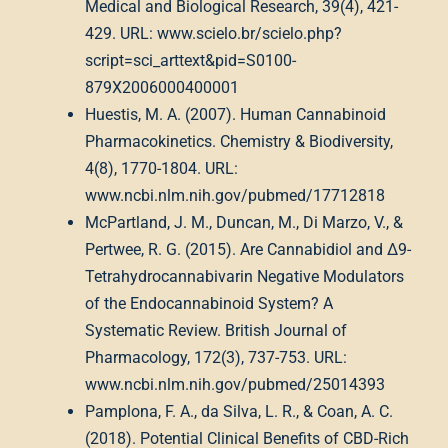
Medical and Biological Research, 39(4), 421-
429. URL: www.scielo.br/scielo.php?
script=sci_arttext&pid=S0100-
879X2006000400001
Huestis, M. A. (2007). Human Cannabinoid
Pharmacokinetics. Chemistry & Biodiversity,
4(8), 1770-1804. URL:
www.ncbi.nlm.nih.gov/pubmed/17712818
McPartland, J. M., Duncan, M., Di Marzo, V., &
Pertwee, R. G. (2015). Are Cannabidiol and Δ9-
Tetrahydrocannabivarin Negative Modulators
of the Endocannabinoid System? A
Systematic Review. British Journal of
Pharmacology, 172(3), 737-753. URL:
www.ncbi.nlm.nih.gov/pubmed/25014393
Pamplona, F. A., da Silva, L. R., & Coan, A. C.
(2018). Potential Clinical Benefits of CBD-Rich