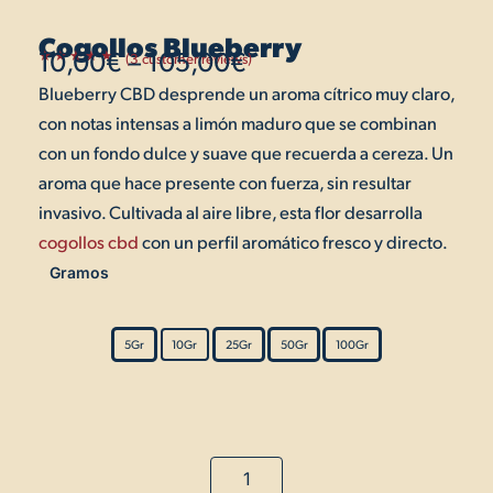
Cogollos Blueberry
10,00
€
–
105,00
€
(
3
customer reviews)
Rated
1
5.00
Blueberry CBD desprende un aroma cítrico muy claro,
out
Price
of 5
based on
con notas intensas a limón maduro que se combinan
customer
range:
rating
con un fondo dulce y suave que recuerda a cereza. Un
10,00€
aroma que hace presente con fuerza, sin resultar
invasivo. Cultivada al aire libre, esta flor desarrolla
through
cogollos cbd
con un perfil aromático fresco y directo.
105,00€
Gramos
Cogollos
Blueberry
quantity
5Gr
10Gr
25Gr
50Gr
100Gr