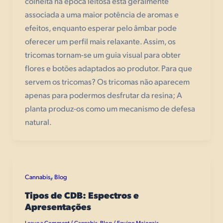
colheita na época leitosa está geralmente
associada a uma maior potência de aromas e
efeitos, enquanto esperar pelo âmbar pode
oferecer um perfil mais relaxante. Assim, os
tricomas tornam-se um guia visual para obter
flores e botões adaptados ao produtor. Para que
servem os tricomas? Os tricomas não aparecem
apenas para podermos desfrutar da resina; A
planta produz-os como um mecanismo de defesa
natural.
,
Cannabis
Blog
Tipos de CDB: Espectros e
Apresentações
Leave a Comment
Cannabis
,
Blog
Equipo Maionais
/
/