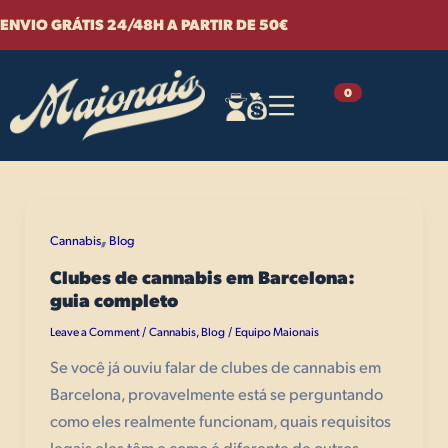
Skip
Post
ENVIO GRÁTIS 24/48H A PARTIR DE 50€
to
pagination
content
Cannabis
0
,
Cannabis
Blog
Clubes de cannabis em Barcelona:
guia completo
Leave a Comment
Cannabis
,
Blog
Equipo Maionais
/
/
Se você já ouviu falar de clubes de cannabis em
Barcelona, provavelmente está se perguntando
como eles realmente funcionam, quais requisitos
legais eles têm e como é diferente de outros