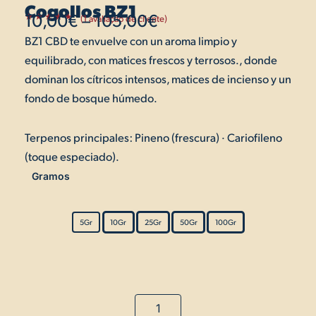
Cogollos BZ1
10,00
€
–
105,00
€
(
1
avaliação de cliente)
Classificado
1
5.00
com
BZ1 CBD te envuelve con un aroma limpio y
Price
em 5 com
base em
equilibrado, con matices frescos y terrosos., donde
classificação
range:
de cliente
dominan los cítricos intensos, matices de incienso y un
10,00€
fondo de bosque húmedo.
through
Terpenos principales: Pineno (frescura) · Cariofileno
105,00€
(toque especiado).
Gramos
Quantidade
de
Cogollos
5Gr
10Gr
25Gr
50Gr
100Gr
BZ1