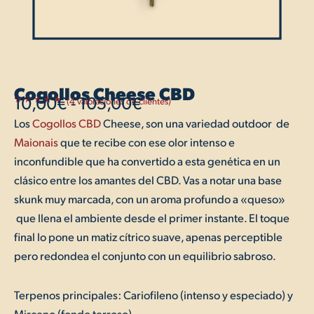
Cogollos Cheese CBD
10,00
€
-
105,00
€
(
4
valoraciones de clientes)
Valorado
3
5.00
con
Los
Cogollos CBD
Cheese, son una variedad outdoor de
Rango
de 5 en
base a
Maionais
que te recibe con ese olor intenso e
valoraciones
de
de
inconfundible que ha convertido a esta genética en un
clientes
precios:
clásico entre los amantes del CBD. Vas a notar una base
skunk muy marcada, con un aroma profundo a «queso»
desde
que llena el ambiente desde el primer instante. El toque
10,00€
final lo pone un matiz cítrico suave, apenas perceptible
pero redondea el conjunto con un equilibrio sabroso.
hasta
105,00€
Terpenos principales: Cariofileno (intenso y especiado) y
Mirceno (fondo terroso).