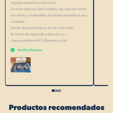
cogollos potentes y preciosos.
El envío está muy bien cuidado, las cajas de cartón
son duras y reutilizables, las bolsas herméticas muy
cómodas.
El trato de post venta es de 10 como todo
En la foto de izquierda a derecha es
cheese,platinum F43, Blueberry y bz1
Verified Review
Productos recomendados