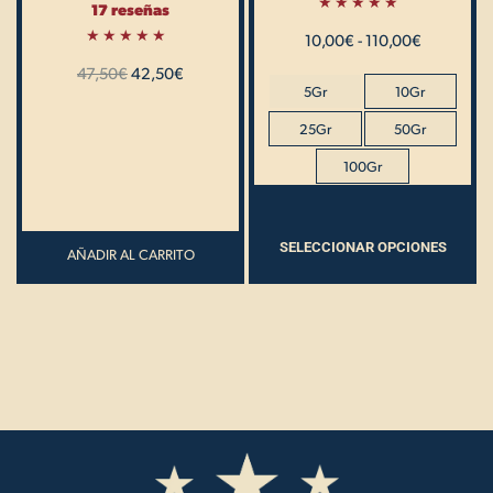
17 reseñas
la
Valorado
10,00
€
con
-
110,00
€
página
5.00
Valorado
de 5
47,50
con
€
42,50
€
de
5.00
5Gr
10Gr
de 5
producto
25Gr
50Gr
100Gr
SELECCIONAR OPCIONES
AÑADIR AL CARRITO