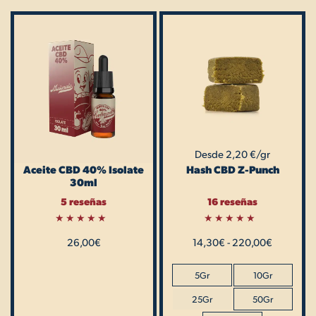
Rango
Este
de
producto
precios:
tiene
desde
14,30€
múltiples
hasta
variantes.
220,00€
Las
opciones
Desde 2,20 €/gr
se
Aceite CBD 40% Isolate
Hash CBD Z-Punch
pueden
30ml
elegir
5 reseñas
16 reseñas
en
la
Valorado
Valorado
26,00
con
€
14,30
€
con
-
220,00
€
página
5.00
5.00
de 5
de 5
de
5Gr
10Gr
producto
25Gr
50Gr