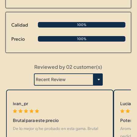
Calidad
100%
Precio
100%
Reviewed by 02 customer(s)
ivan_pr
LuciaSa
Brutal para este precio
Potente
De lo mejor q he probado en esta gama. Brutal
Aroma mu
pedido