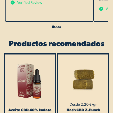
Verified Review
Veri
Productos recomendados
Rango
Este
de
producto
precios:
tiene
desde
14,30€
múltiples
hasta
variantes.
220,00€
Las
opciones
Desde 2,20 €/gr
se
Aceite CBD 40% Isolate
Hash CBD Z-Punch
pueden