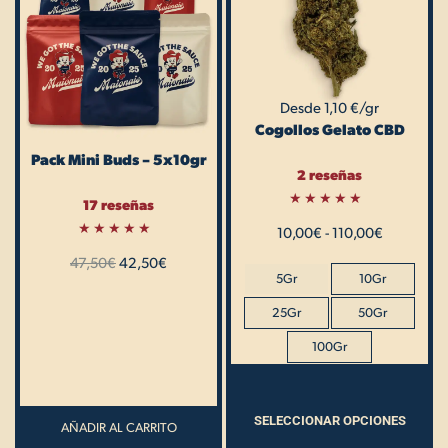
múltiples
hasta
variantes.
110,00€
Las
opciones
Desde 1,10 €/gr
se
Cogollos Gelato CBD
pueden
Pack Mini Buds – 5x10gr
elegir
2 reseñas
en
17 reseñas
la
Valorado
10,00
€
con
-
110,00
€
página
5.00
Valorado
de 5
47,50
con
€
42,50
€
de
5.00
5Gr
10Gr
de 5
producto
25Gr
50Gr
100Gr
SELECCIONAR OPCIONES
AÑADIR AL CARRITO