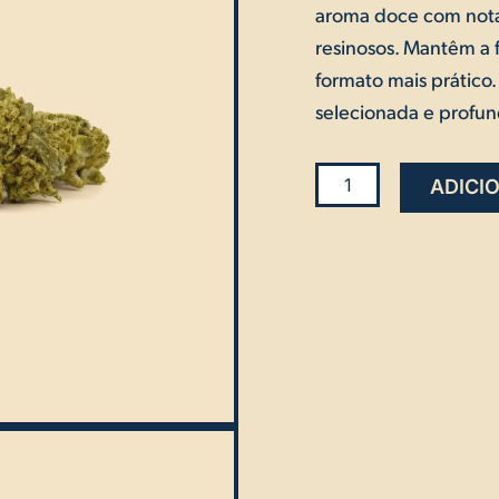
classificação
aroma doce com notas
de cliente
resinosos. Mantêm a f
formato mais prátic
selecionada e profu
Quantidade
ADICI
de
5gr
Mini
Buds
CBD
Fruta
(Presente)