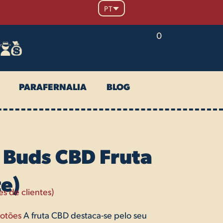
PT
0
PARAFERNALIA
BLOG
 Buds CBD Fruta
e)
s de clientes)
Botões
A fruta CBD destaca-se pelo seu