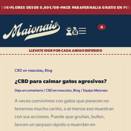
Ir
•
•
FLORES DESDE 0,60€/GR
PACK PARAFERNALIA GRATIS EN PEDIDOS
al
contenido
CBD en mascotas
0
LLEVATE 10GR POR CADA AMIGO REFERIDO
,
CBD en mascotas
Blog
¿CBD para calmar gatos agresivos?
Deja un comentario
CBD en mascotas
,
Blog
Equipo Maionais
/
/
A veces convivimos con gatos que parecen no
tenernos mucho cariño, o al menos eso muestran
con sus acciones. Puede que gruñan, bufen,
lancen un zarpazo rápido o muerdan en