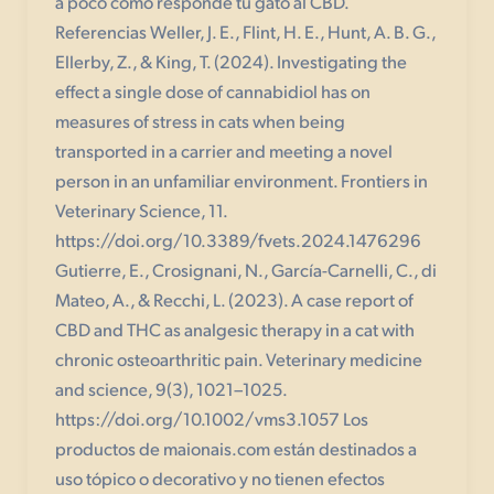
a poco cómo responde tu gato al CBD.
Referencias Weller, J. E., Flint, H. E., Hunt, A. B. G.,
Ellerby, Z., & King, T. (2024). Investigating the
effect a single dose of cannabidiol has on
measures of stress in cats when being
transported in a carrier and meeting a novel
person in an unfamiliar environment. Frontiers in
Veterinary Science, 11.
https://doi.org/10.3389/fvets.2024.1476296
Gutierre, E., Crosignani, N., García-Carnelli, C., di
Mateo, A., & Recchi, L. (2023). A case report of
CBD and THC as analgesic therapy in a cat with
chronic osteoarthritic pain. Veterinary medicine
and science, 9(3), 1021–1025.
https://doi.org/10.1002/vms3.1057 Los
productos de maionais.com están destinados a
uso tópico o decorativo y no tienen efectos