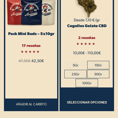
Las
opciones
Desde 1,10 €/gr
se
Cogollos Gelato CBD
pueden
Pack Mini Buds – 5x10gr
elegir
2 reseñas
en
17 reseñas
la
Valorado
10,00
€
con
-
110,00
€
página
5.00
Valorado
de 5
47,50
con
€
42,50
€
de
5.00
5Gr
10Gr
de 5
producto
25Gr
50Gr
100Gr
SELECCIONAR OPCIONES
AÑADIR AL CARRITO