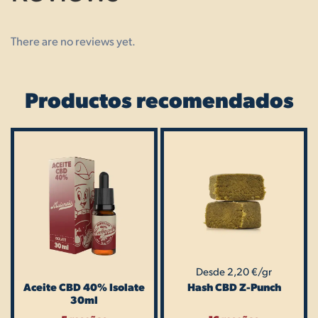
There are no reviews yet.
Productos recomendados
Rango
Este
de
producto
precios:
tiene
desde
14,30€
múltiples
hasta
variantes.
220,00€
Las
opciones
Desde 2,20 €/gr
se
Aceite CBD 40% Isolate
Hash CBD Z-Punch
pueden
30ml
elegir