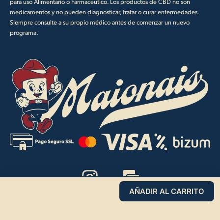
para uso Alimentario o Farmacéutico. Los productos de CBD no son
medicamentos y no pueden diagnosticar, tratar o curar enfermedades.
Siempre consulte a su propio médico antes de comenzar un nuevo
programa.
I
M
n
a
AÑADIR AL CARRITO
s
i